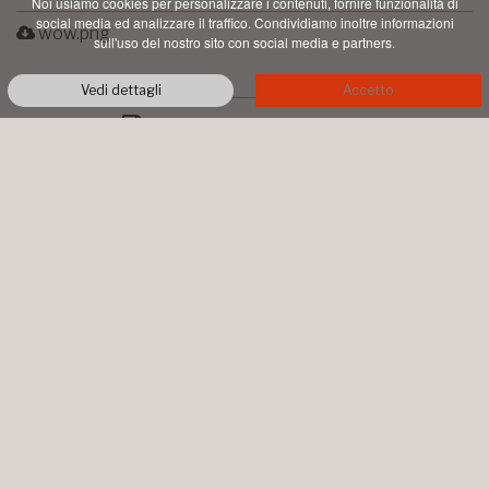
Noi usiamo cookies per personalizzare i contenuti, fornire funzionalità di
social media ed analizzare il traffico. Condividiamo inoltre informazioni
wow.png
sull'uso del nostro sito con social media e partners.
Vedi dettagli
Accetto
PDF STAMPABILE
AZIENDA AGRICOLA TALENTI
LOC. PIAN DI CONTE
MONTALCINO
+39 0577 844064
info@talentimontalcino.it
P.IVA 00998660526 • COPYRIGHT ©
2026 ALL RIGHTS RESERVED