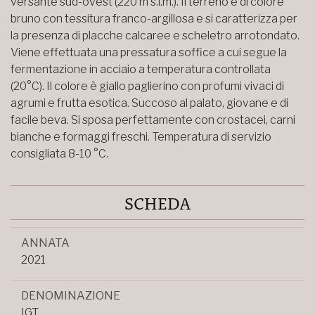
versante sud-ovest (220 m s.l.m.). Il terreno è di colore
bruno con tessitura franco-argillosa e si caratterizza per
la presenza di placche calcaree e scheletro arrotondato.
Viene effettuata una pressatura soffice a cui segue la
fermentazione in acciaio a temperatura controllata
(20°C). Il colore è giallo paglierino con profumi vivaci di
agrumi e frutta esotica. Succoso al palato, giovane e di
facile beva. Si sposa perfettamente con crostacei, carni
bianche e formaggi freschi. Temperatura di servizio
consigliata 8-10 °C.
SCHEDA
ANNATA
2021
DENOMINAZIONE
IGT