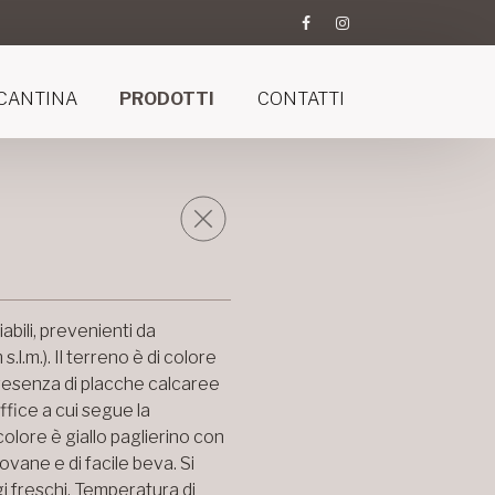
CANTINA
PRODOTTI
CONTATTI
abili, prevenienti da
l.m.). Il terreno è di colore
 presenza di placche calcaree
fice a cui segue la
colore è giallo paglierino con
ovane e di facile beva. Si
 freschi. Temperatura di