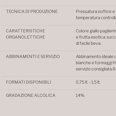
TECNICA DI PRODUZIONE
Pressatura soffice e 
temperatura controlla
CARATTERISTICHE
Colore giallo paglieri
ORGANOLETTICHE
e frutta esotica; suc
di facile beva.
ABBINAMENTI E SERVIZIO
Abbinamento ideale c
bianche e formaggi f
servizio consigliata 8
FORMATI DISPONIBILI
0,75 lt. - 1,5 lt.
GRADAZIONE ALCOLICA
14%