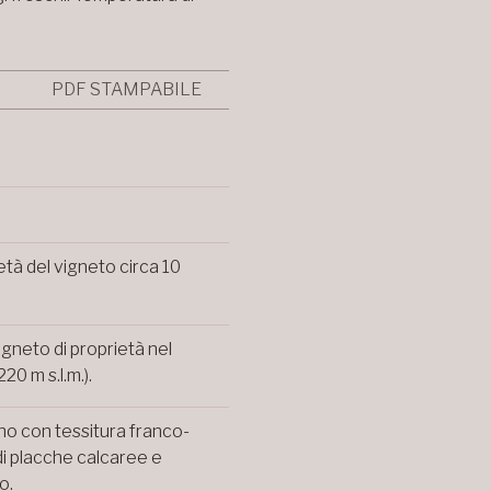
PDF STAMPABILE
tà del vigneto circa 10
igneto di proprietà nel
20 m s.l.m.).
no con tessitura franco-
di placche calcaree e
o.