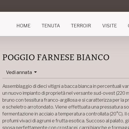
HOME
TENUTA
TERROIR
VISITE
POGGIO FARNESE BIANCO
Vedi annata
Assemblaggio di dieci vitigni a bacca bianca in percentuali vari
un nuovo impianto di proprietà nel versante sud-ovest (220 m s.
bruno con tessitura franco-argillosa e si caratterizza per la
e scheletro arrotondato. Viene effettuata una pressatura sof
fermentazione in acciaio a temperatura controllata (20°C). Il 
profumi vivaci di agrumi e frutta esotica. Succoso al palato, gi
sposa perfettamente con crostacei, carni bianche e formaggi