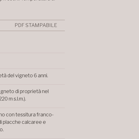
PDF STAMPABILE
tà del vigneto 6 anni.
igneto di proprietà nel
20 m s.l.m.).
no con tessitura franco-
di placche calcaree e
o.