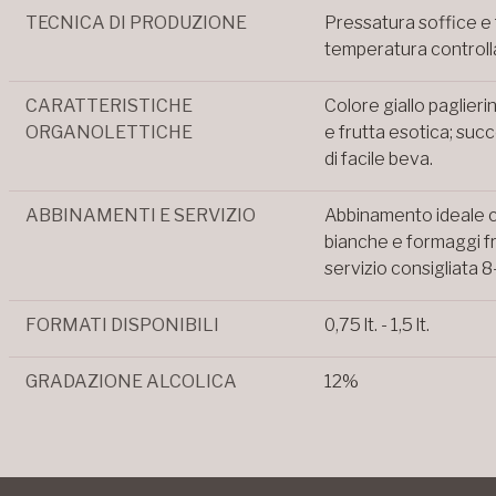
TECNICA DI PRODUZIONE
Pressatura soffice e 
temperatura controlla
CARATTERISTICHE
Colore giallo paglieri
ORGANOLETTICHE
e frutta esotica; suc
di facile beva.
ABBINAMENTI E SERVIZIO
Abbinamento ideale c
bianche e formaggi f
servizio consigliata 8
FORMATI DISPONIBILI
0,75 lt. - 1,5 lt.
GRADAZIONE ALCOLICA
12%