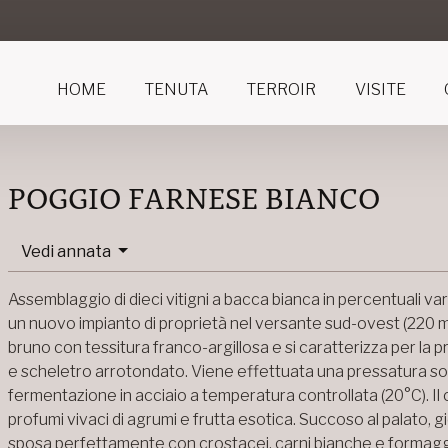
HOME
TENUTA
TERROIR
VISITE
POGGIO FARNESE BIANCO
Vedi annata
Assemblaggio di dieci vitigni a bacca bianca in percentuali vari
un nuovo impianto di proprietà nel versante sud-ovest (220 m s.
bruno con tessitura franco-argillosa e si caratterizza per la
e scheletro arrotondato. Viene effettuata una pressatura sof
fermentazione in acciaio a temperatura controllata (20°C). Il 
profumi vivaci di agrumi e frutta esotica. Succoso al palato, gi
sposa perfettamente con crostacei, carni bianche e formaggi