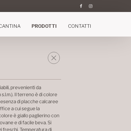
CANTINA
PRODOTTI
CONTATTI
abili, prevenienti da
l.m.). Il terreno è di colore
 presenza di placche calcaree
fice a cui segue la
colore è giallo paglierino con
ovane e di facile beva. Si
 freschi. Temperatura di