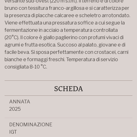
versante sud-ovest (220 m s.l.m.). Il terreno è di colore
bruno con tessitura franco-argillosa e si caratterizza per
la presenza di placche calcaree e scheletro arrotondato.
Viene effettuata una pressatura soffice a cui segue la
fermentazione in acciaio a temperatura controllata
(20°C). Il colore è giallo paglierino con profumi vivaci di
agrumi e frutta esotica. Succoso al palato, giovane e di
facile beva. Si sposa perfettamente con crostacei, carni
bianche e formaggi freschi. Temperatura di servizio
consigliata 8-10 °C.
SCHEDA
ANNATA
2025
DENOMINAZIONE
IGT