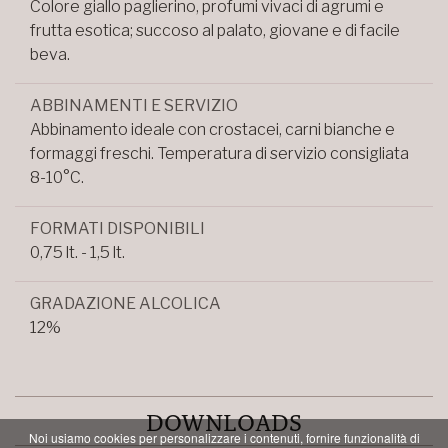
Colore giallo paglierino, profumi vivaci di agrumi e
frutta esotica; succoso al palato, giovane e di facile
beva.
ABBINAMENTI E SERVIZIO
Abbinamento ideale con crostacei, carni bianche e
formaggi freschi. Temperatura di servizio consigliata
8-10°C.
FORMATI DISPONIBILI
0,75 lt. - 1,5 lt.
GRADAZIONE ALCOLICA
12%
DOWNLOADS
Noi usiamo cookies per personalizzare i contenuti, fornire funzionalità di