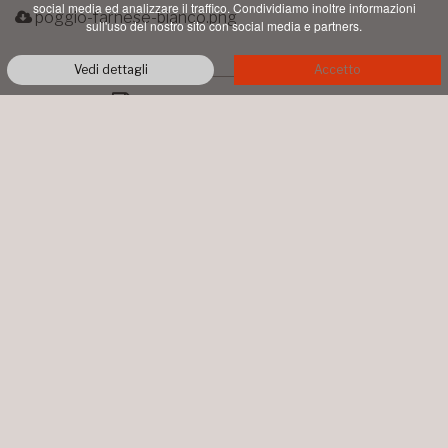
social media ed analizzare il traffico. Condividiamo inoltre informazioni
poggio-farnese-bianco.png
sull'uso del nostro sito con social media e partners.
Vedi dettagli
Accetto
PDF STAMPABILE
AZIENDA AGRICOLA TALENTI
LOC. PIAN DI CONTE
MONTALCINO
+39 0577 844064
info@talentimontalcino.it
P.IVA 00998660526 • COPYRIGHT ©
2026 ALL RIGHTS RESERVED