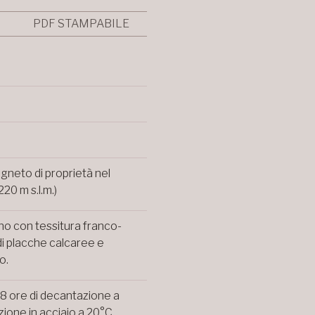
PDF STAMPABILE
igneto di proprietà nel
20 m s.l.m.)
no con tessitura franco-
di placche calcaree e
o.
48 ore di decantazione a
ione in acciaio a 20°C.