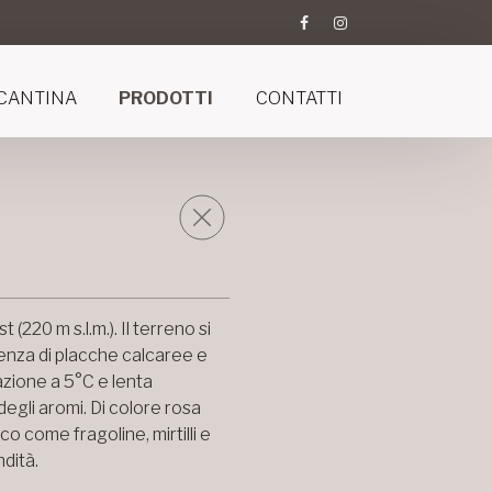
CANTINA
PRODOTTI
CONTATTI
(220 m s.l.m.). Il terreno si
senza di placche calcaree e
zione a 5°C e lenta
egli aromi. Di colore rosa
co come fragoline, mirtilli e
dità.