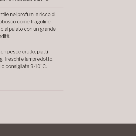
ntile nei profumi e ricco di
ttobosco come fragoline,
nico al palato con un grande
dità.
on pesce crudo, piatti
ggi freschi e lampredotto.
io consigliata 8-10
°C
.