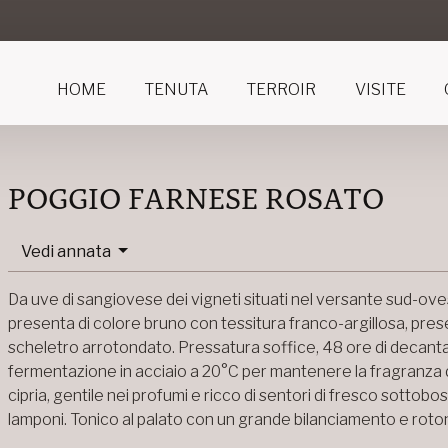
HOME
TENUTA
TERROIR
VISITE
POGGIO FARNESE ROSATO
Vedi annata
Da uve di sangiovese dei vigneti situati nel versante sud-ovest 
presenta di colore bruno con tessitura franco-argillosa, pre
scheletro arrotondato. Pressatura soffice, 48 ore di decanta
fermentazione in acciaio a 20°C per mantenere la fragranza d
cipria, gentile nei profumi e ricco di sentori di fresco sottobos
lamponi. Tonico al palato con un grande bilanciamento e roton