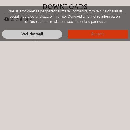
DOWNLOADS
Noi usiamo cookies per personalizzare i contenuti, fornire funzionalità di
social media ed analizzare il traffico. Condividiamo inoltre informazioni
talenti.png
sull'uso del nostro sito con social media e partners.
Vedi dettagli
Accetto
PDF STAMPABILE
AZIENDA AGRICOLA TALENTI
LOC. PIAN DI CONTE
MONTALCINO
+39 0577 844064
info@talentimontalcino.it
P.IVA 00998660526 • COPYRIGHT ©
2026 ALL RIGHTS RESERVED