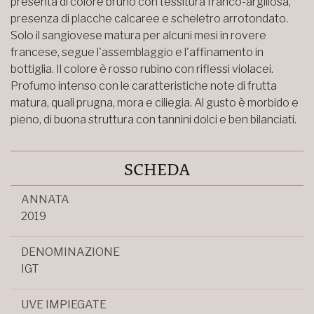
presenta di colore bruno con tessitura franco-argillosa,
presenza di placche calcaree e scheletro arrotondato.
Solo il sangiovese matura per alcuni mesi in rovere
francese, segue l'assemblaggio e l'affinamento in
bottiglia. Il colore è rosso rubino con riflessi violacei.
Profumo intenso con le caratteristiche note di frutta
matura, quali prugna, mora e ciliegia. Al gusto è morbido e
pieno, di buona struttura con tannini dolci e ben bilanciati.
SCHEDA
ANNATA
2019
DENOMINAZIONE
IGT
UVE IMPIEGATE