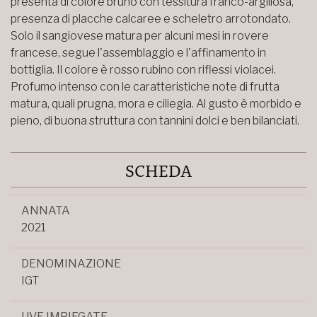
presenta di colore bruno con tessitura franco-argillosa,
presenza di placche calcaree e scheletro arrotondato.
Solo il sangiovese matura per alcuni mesi in rovere
francese, segue l'assemblaggio e l'affinamento in
bottiglia. Il colore è rosso rubino con riflessi violacei.
Profumo intenso con le caratteristiche note di frutta
matura, quali prugna, mora e ciliegia. Al gusto è morbido e
pieno, di buona struttura con tannini dolci e ben bilanciati.
SCHEDA
ANNATA
2021
DENOMINAZIONE
IGT
UVE IMPIEGATE