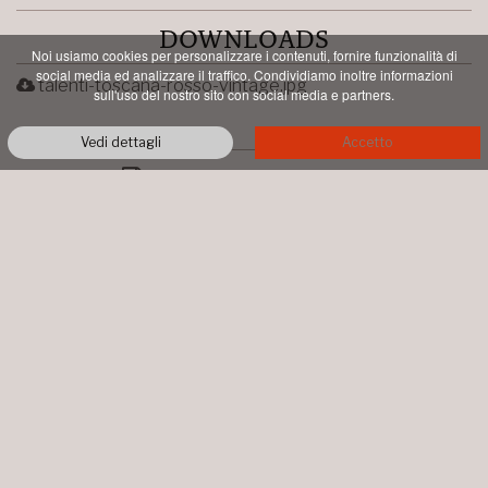
DOWNLOADS
Noi usiamo cookies per personalizzare i contenuti, fornire funzionalità di
social media ed analizzare il traffico. Condividiamo inoltre informazioni
talenti-toscana-rosso-vintage.jpg
sull'uso del nostro sito con social media e partners.
Vedi dettagli
Accetto
PDF STAMPABILE
AZIENDA AGRICOLA TALENTI
LOC. PIAN DI CONTE
MONTALCINO
+39 0577 844064
info@talentimontalcino.it
P.IVA 00998660526 • COPYRIGHT ©
2026 ALL RIGHTS RESERVED