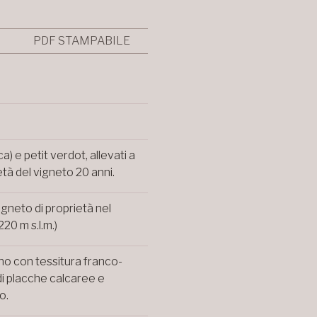
PDF STAMPABILE
) e petit verdot, allevati a
tà del vigneto 20 anni.
igneto di proprietà nel
20 m s.l.m.)
no con tessitura franco-
di placche calcaree e
o.