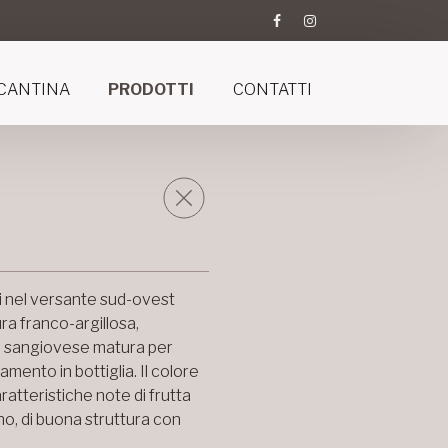
CANTINA
PRODOTTI
CONTATTI
i nel versante sud-ovest
ura franco-argillosa,
il sangiovese matura per
mento in bottiglia. Il colore
ratteristiche note di frutta
no, di buona struttura con