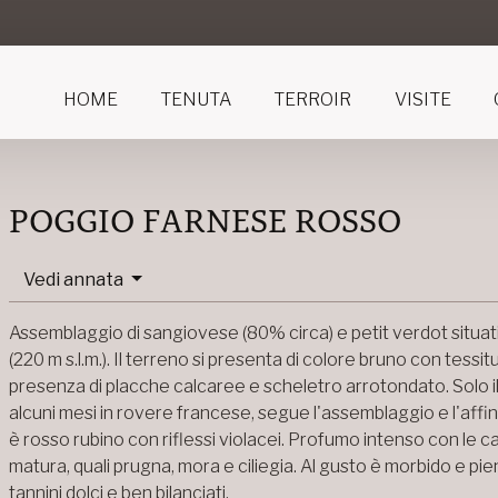
HOME
TENUTA
TERROIR
VISITE
POGGIO FARNESE ROSSO
Vedi annata
Assemblaggio di sangiovese (80% circa) e petit verdot situat
(220 m s.l.m.). Il terreno si presenta di colore bruno con tessit
presenza di placche calcaree e scheletro arrotondato. Solo 
alcuni mesi in rovere francese, segue l'assemblaggio e l'affina
è rosso rubino con riflessi violacei. Profumo intenso con le ca
matura, quali prugna, mora e ciliegia. Al gusto è morbido e pie
tannini dolci e ben bilanciati.