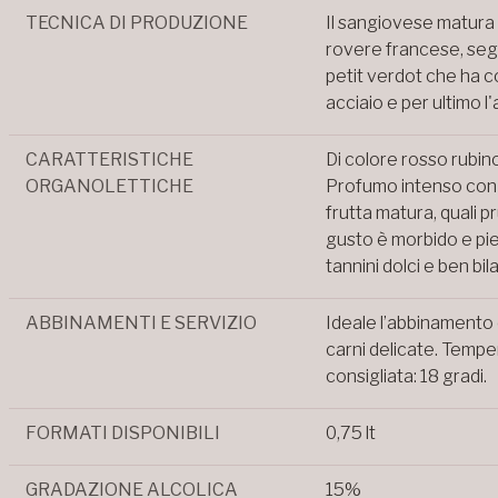
TECNICA DI PRODUZIONE
Il sangiovese matura p
rovere francese, seg
petit verdot che ha c
acciaio e per ultimo l
CARATTERISTICHE
Di colore rosso rubino 
ORGANOLETTICHE
Profumo intenso con l
frutta matura, quali pr
gusto è morbido e pie
tannini dolci e ben bil
ABBINAMENTI E SERVIZIO
Ideale l’abbinamento c
carni delicate. Temper
consigliata: 18 gradi.
FORMATI DISPONIBILI
0,75 lt
GRADAZIONE ALCOLICA
15%