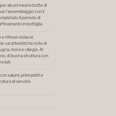
er alcuni mesi in botte di
ue l'assemblaggio con il
ompletato il periodo di
'affinamento in bottiglia.
e riflessi violacei.
e caratteristiche note di
ugna, mora e ciliegia. Al
no, di buona struttura con
anciati.
on salumi, primi piatti e
atura di servizio