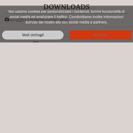
DOWNLOADS
Noi usiamo cookies per personalizzare i contenuti, fornire funzionalità di
social media ed analizzare il traffico. Condividiamo inoltre informazioni
poggio-farnese-rosso.png
sull'uso del nostro sito con social media e partners.
Vedi dettagli
Accetto
PDF STAMPABILE
AZIENDA AGRICOLA TALENTI
LOC. PIAN DI CONTE
MONTALCINO
+39 0577 844064
info@talentimontalcino.it
P.IVA 00998660526 • COPYRIGHT ©
2026 ALL RIGHTS RESERVED