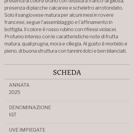
presenta di colore bruno con tessitura franco-argillosa,
presenza di placche calcaree e scheletro arrotondato.
Solo il sangiovese matura per alcuni mesi in rovere
francese, segue l'assemblaggio e l'affinamento in
bottiglia. Il colore è rosso rubino con riflessi violacei.
Profumo intenso con le caratteristiche note di frutta
matura, quali prugna, mora e ciliegia. Al gusto è morbido e
pieno, di buona struttura con tannini dolci e ben bilanciati.
SCHEDA
ANNATA
2025
DENOMINAZIONE
IGT
UVE IMPIEGATE